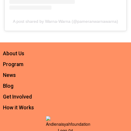
A post shared by Warna-Warna (@pameranwarnawarna)
About Us
Program
News
Blog
Get Involved
How it Works