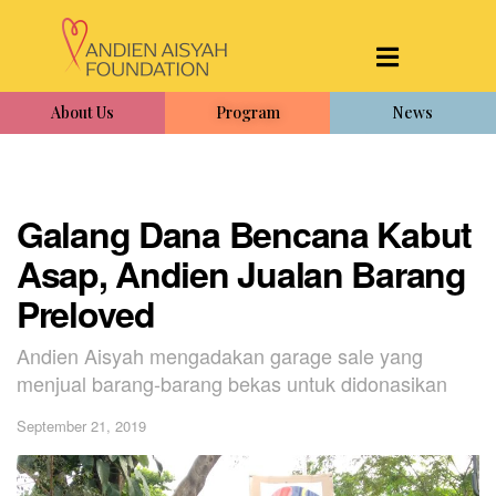
About Us
Program
News
Galang Dana Bencana Kabut
Asap, Andien Jualan Barang
Preloved
Andien Aisyah mengadakan garage sale yang
menjual barang-barang bekas untuk didonasikan
September 21, 2019