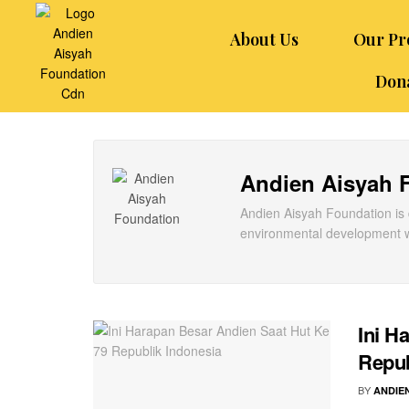
About Us
Our P
Don
Andien Aisyah 
Andien Aisyah Foundation is 
environmental development wi
Ini H
Repub
BY
ANDIE