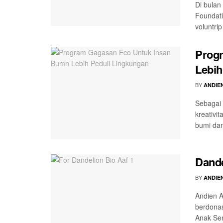
Di bulan
Foundati
voluntrip
Prog
Lebih
BY
ANDIE
Sebagai
kreativi
bumi dan
Dande
BY
ANDIE
Andien 
berdonas
Anak Sen