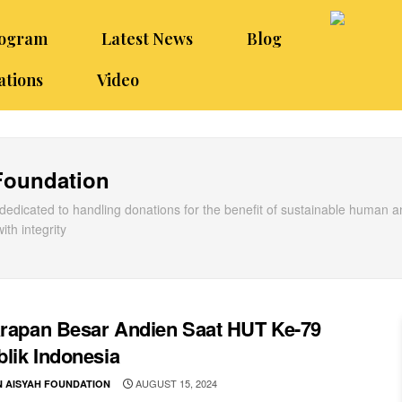
rogram
Latest News
Blog
ations
Video
Foundation
dedicated to handling donations for the benefit of sustainable human 
th integrity
arapan Besar Andien Saat HUT Ke-79
lik Indonesia
AUGUST 15, 2024
N AISYAH FOUNDATION