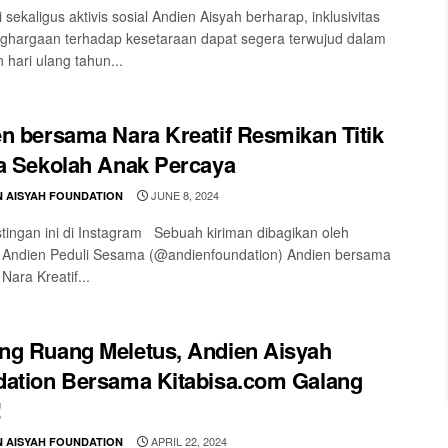
 sekaligus aktivis sosial Andien Aisyah berharap, inklusivitas
ghargaan terhadap kesetaraan dapat segera terwujud dalam
 hari ulang tahun...
n bersama Nara Kreatif Resmikan Titik
a Sekolah Anak Percaya
JUNE 8, 2024
N AISYAH FOUNDATION
stingan ini di Instagram Sebuah kiriman dibagikan oleh
 Andien Peduli Sesama (@andienfoundation) Andien bersama
Nara Kreatif...
g Ruang Meletus, Andien Aisyah
ation Bersama Kitabisa.com Galang
!
APRIL 22, 2024
N AISYAH FOUNDATION