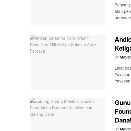
Penyanyi
atau pen
perayaan
Andie
Ketig
BY
ANDIE
Lihat po
Yayasan
Yayasan 
Gunun
Found
Dana
BY
ANDIE