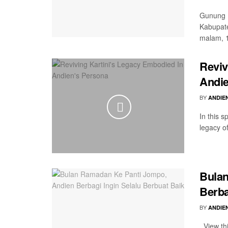
Gunung R
Kabupate
malam, 1
Reviv
Andie
BY
ANDIE
In this s
legacy of
Bulan
Berba
BY
ANDIE
View thi