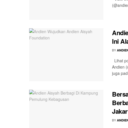
(@andien
Andie
Ini A
BY
ANDIE
Lihat po
Andien (
juga pad
Bersa
Berb
Jakar
BY
ANDIE