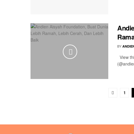
Andie
Ramah
BY
ANDIE
View thi
(@andien
1