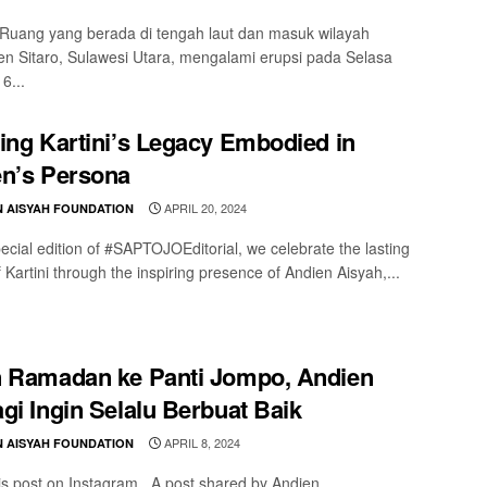
uang yang berada di tengah laut dan masuk wilayah
n Sitaro, Sulawesi Utara, mengalami erupsi pada Selasa
6...
ing Kartini’s Legacy Embodied in
n’s Persona
APRIL 20, 2024
N AISYAH FOUNDATION
pecial edition of #SAPTOJOEditorial, we celebrate the lasting
 Kartini through the inspiring presence of Andien Aisyah,...
 Ramadan ke Panti Jompo, Andien
gi Ingin Selalu Berbuat Baik
APRIL 8, 2024
N AISYAH FOUNDATION
s post on Instagram A post shared by Andien