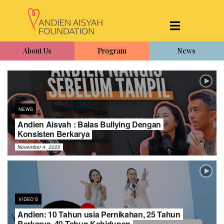
About Us
Program
News
NEWS
Andien Aisyah : Balas Bullying Dengan
Konsisten Berkarya
November 4, 2025
VIDEO'S
Andien: 10 Tahun usia Pernikahan, 25 Tahun
Berkarya, 40 Tahun Kehidupan