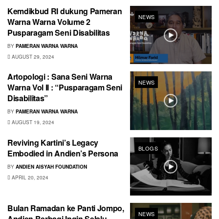
Kemdikbud RI dukung Pameran
NEWS
Warna Warna Volume 2
Pusparagam Seni Disabilitas
BY
PAMERAN WARNA WARNA
AUGUST 29, 2024
Artopologi : Sana Seni Warna
NEWS
Warna Vol II : “Pusparagam Seni
Disabilitas”
BY
PAMERAN WARNA WARNA
AUGUST 19, 2024
Reviving Kartini’s Legacy
BLOGS
Embodied in Andien’s Persona
BY
ANDIEN AISYAH FOUNDATION
APRIL 20, 2024
Bulan Ramadan ke Panti Jompo,
NEWS
Andien Berbagi Ingin Selalu