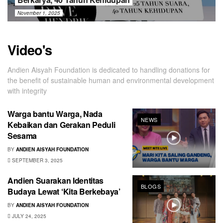
November 1, 2025
Video's
Andien Aisyah Foundation is dedicated to handling donations for
the benefit of sustainable human and environmental development
with integrity
Warga bantu Warga, Nada
NEWS
Kebaikan dan Gerakan Peduli
Sesama
BY
ANDIEN AISYAH FOUNDATION
SEPTEMBER 3, 2025
Andien Suarakan Identitas
BLOGS
Budaya Lewat ‘Kita Berkebaya’
BY
ANDIEN AISYAH FOUNDATION
JULY 24, 2025