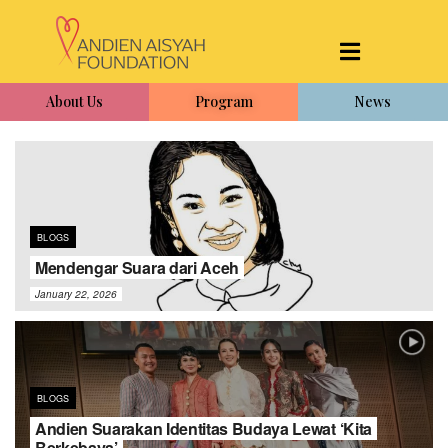
About Us
Program
News
BLOGS
Mendengar Suara dari Aceh
January 22, 2026
BLOGS
Andien Suarakan Identitas Budaya Lewat ‘Kita
Berkebaya’