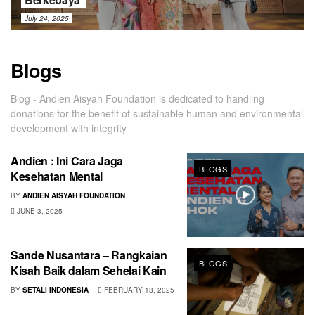
July 24, 2025
Blogs
Blog - Andien Aisyah Foundation is dedicated to handling
donations for the benefit of sustainable human and environmental
development with integrity
Andien : Ini Cara Jaga
BLOGS
Kesehatan Mental
BY
ANDIEN AISYAH FOUNDATION
JUNE 3, 2025
Sande Nusantara – Rangkaian
BLOGS
Kisah Baik dalam Sehelai Kain
BY
SETALI INDONESIA
FEBRUARY 13, 2025