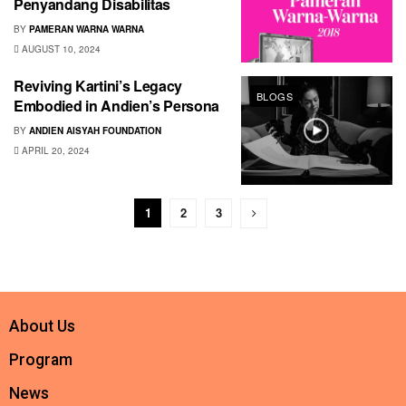
Penyandang Disabilitas
BY
PAMERAN WARNA WARNA
AUGUST 10, 2024
Reviving Kartini’s Legacy
BLOGS
Embodied in Andien’s Persona
BY
ANDIEN AISYAH FOUNDATION
APRIL 20, 2024
1
2
3
About Us
Program
News